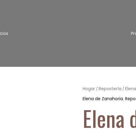
cios
Pr
Elena
Hogar
Repostería
Elen
/
/
de
Elena de Zanahoria
,
Repo
Zanahoria
Elena 
y
Arándanos
Cantidad