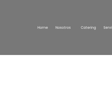
saltar
al
contenido
Home
Nosotros
Catering
Servi