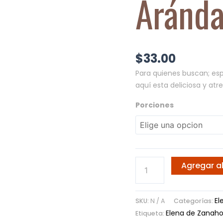
Aránd
$
33.00
Para quienes buscan; esp
aquí esta deliciosa y
atre
Porciones
Agregar al
El
SKU:
N / A
Categorías:
Elena de Zanaho
Etiqueta: