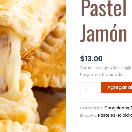
Pastel
y
Queso
Jamón 
Cantidad
$
13.00
Vienen congelados mij@ 
Paquete x 8 unidades.
Agregar al
Congelados
Categorías:
,
Pasteles Hojaldr
Etiqueta: