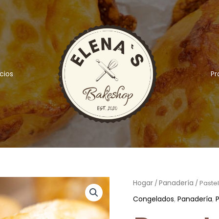
cios
Pr
Pastel
Hogar
Panadería
/
/ Paste
Hojaldrado
Congelados
,
Panadería
,
-
Jamón