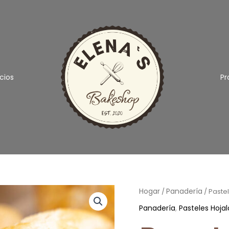
cios
Pr
Pastel
Hogar
Panadería
/
/ Paste
jamón
Panadería
,
Pasteles Hoja
y
queso