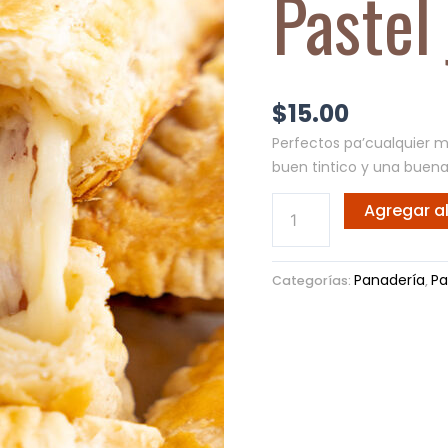
Pastel
Cantidad
$
15.00
Perfectos pa’cualquier m
buen tintico y una buen
Agregar al
Panadería
Pa
Categorías:
,