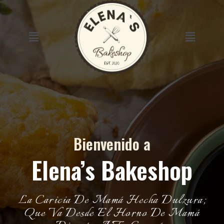
saltar
al
contenido
Menú
Menú
Bienvenido a
Elena’s Bakeshop
La Caricia De Mamá Hecha Dulzura;
Que Va Desde El Horno De Mamá