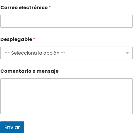
e
Correo electrónico
*
g
a
b
l
e
*
Desplegable
*
Comentario o mensaje
Enviar