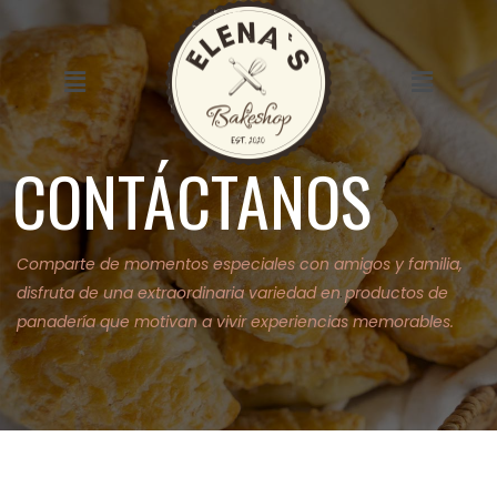
saltar
al
contenido
Menú
Menú
CONTÁCTANOS
Comparte de momentos especiales con amigos y familia,
disfruta de una extraordinaria variedad en productos de
panadería que motivan a vivir experiencias memorables.