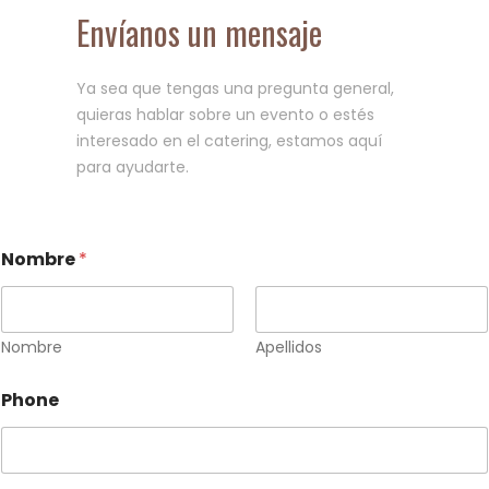
Envíanos un mensaje
Ya sea que tengas una pregunta general,
quieras hablar sobre un evento o estés
interesado en el catering, estamos aquí
para ayudarte.
Nombre
*
Nombre
Apellidos
*
Phone
D
e
s
p
l